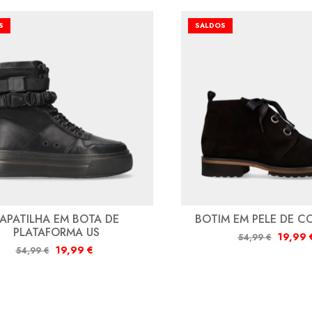
S
SALDOS
APATILHA EM BOTA DE
BOTIM EM PELE DE C
PLATAFORMA US
19,99
54,99
€
19,99
€
54,99
€