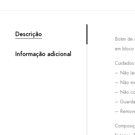
Descrição
Botim de 
em bloco 
Informação adicional
Cuidados
– Não lav
– Não mo
– Não col
– Guardar
– Remove
Composiç