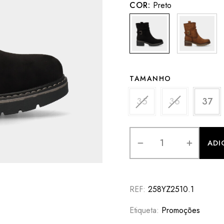
COR:
Preto
TAMANHO
35
36
37
ADI
REF:
258YZ2510.1
Etiqueta:
Promoções