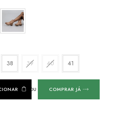
38
39
40
41
OU
CIONAR
COMPRAR JÁ