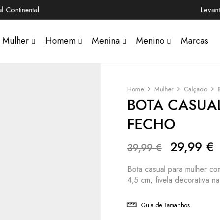
 Continental
Levan
Mulher
Homem
Menina
Menino
Marcas
Home
Mulher
Calçado
BOTA CASUAL
FECHO
29,99
€
39,99
€
Bota casual para mulher com
4,5 cm, fivela decorativa na
Guia de Tamanhos