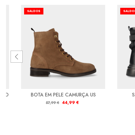
SALDOS
SALDO
CHO
BOTA EM PELE CAMURÇA US
S
44,99
€
57,99
€