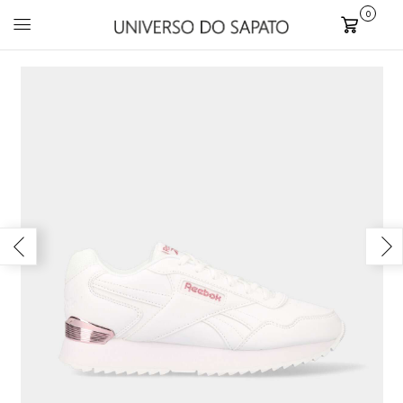
0
Carrinho