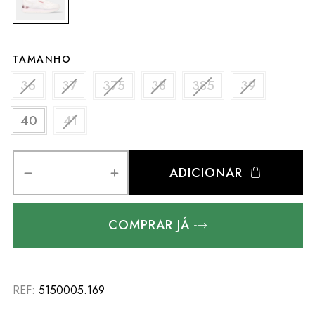
TAMANHO
36
37
375
38
385
39
40
41
ADICIONAR
COMPRAR JÁ
REF:
5150005.169